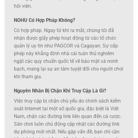
hội viên.
NOHU Có Hợp Pháp Không?
Có hợp pháp. Ngay từ khi ra mắt, chúng tôi đã
nhận được giấy phép hoạt động từ các tổ chức
quản lý uy tín như PAGCOR và Cagayan. Sự cấp
phép này khẳng định nhà cái tuân thủ nghiêm
ngặt các quy chuẩn quốc tế về bảo mật và minh
bạch, mang lại sự an tâm tuyệt đối cho người chơi
khi tham gia.
Nguyên Nhân Bị Chặn Khi Truy Cập Là Gì?
Việc truy cập bị chặn chủ yếu do chính sách kiểm
soát Internet tại một số quốc gia, đặc biệt là Việt
Nam, chặn các đường link liên quan đến cá cược.
Sân chơi luôn chủ động cập nhật các đường link
dự phòng mới nhất. Nếu gặp vấn đề, bạn chỉ cần