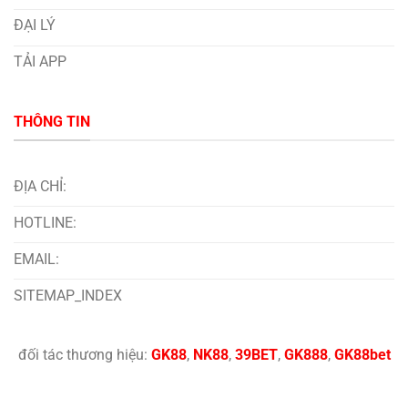
ĐẠI LÝ
TẢI APP
THÔNG TIN
ĐỊA CHỈ:
HOTLINE:
EMAIL:
SITEMAP_INDEX
đối tác thương hiệu:
GK88
,
NK88
,
39BET
,
GK888
,
GK88bet