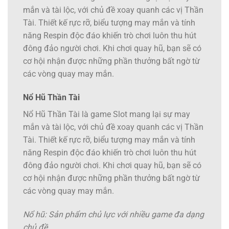
mắn và tài lộc, với chủ đề xoay quanh các vị Thần
Tài. Thiết kế rực rỡ, biểu tượng may mắn và tính
năng Respin độc đáo khiến trò chơi luôn thu hút
đông đảo người chơi. Khi chơi quay hũ, bạn sẽ có
cơ hội nhận được những phần thưởng bất ngờ từ
các vòng quay may mắn.
Nổ Hũ Thần Tài
Nổ Hũ Thần Tài là game Slot mang lại sự may
mắn và tài lộc, với chủ đề xoay quanh các vị Thần
Tài. Thiết kế rực rỡ, biểu tượng may mắn và tính
năng Respin độc đáo khiến trò chơi luôn thu hút
đông đảo người chơi. Khi chơi quay hũ, bạn sẽ có
cơ hội nhận được những phần thưởng bất ngờ từ
các vòng quay may mắn.
Nổ hũ: Sản phẩm chủ lực với nhiều game đa dạng
chủ đề