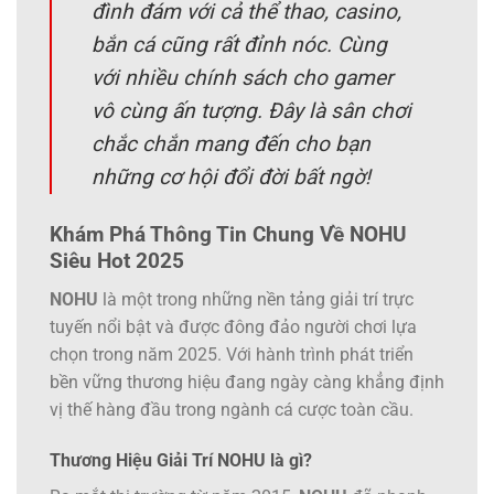
đình đám với cả thể thao, casino,
bắn cá cũng rất đỉnh nóc. Cùng
với nhiều chính sách cho gamer
vô cùng ấn tượng. Đây là sân chơi
chắc chắn mang đến cho bạn
những cơ hội đổi đời bất ngờ!
Khám Phá Thông Tin Chung Về NOHU
Siêu Hot 2025
NOHU
là một trong những nền tảng giải trí trực
tuyến nổi bật và được đông đảo người chơi lựa
chọn trong năm 2025. Với hành trình phát triển
bền vững thương hiệu đang ngày càng khẳng định
vị thế hàng đầu trong ngành cá cược toàn cầu.
Thương Hiệu Giải Trí NOHU là gì?