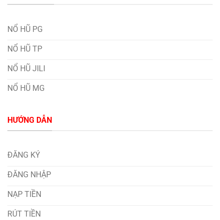
NỔ HŨ PG
NỔ HŨ TP
NỔ HŨ JILI
NỔ HŨ MG
HƯỚNG DẪN
ĐĂNG KÝ
ĐĂNG NHẬP
NẠP TIỀN
RÚT TIỀN