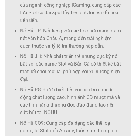
của ngành công nghiệp iGaming, cung cấp các
tựa Slot có Jackpot lũy tiến cực lớn và đồ họa
tiên tiến.
Nổ Hũ TP: Nổi tiếng với các trò chơi mang đậm
nét văn hóa Châu Á, mang đến trải nghiệm
quen thuộc và tỷ lệ trả thưởng hấp dẫn.
Nổ Hũ Jili: Nhà phát triển trẻ nhưng cực kỳ nổi
bật với các game Slot và Bắn Cá có thiết kế bắt
mắt, lối chơi mới lạ, phù hợp với xu hướng hiện
đại.
Nổ Hũ PG: Được biết đến với các trò chơi di
động chất lượng cao, hình ảnh 3D mượt mà và
các tính năng thưởng độc đáo đang tạo nên
sức hút tại NOHU.
Nổ Hũ CQ9: Cung cấp đa dạng các thể loại
game, từ Slot đến Arcade, luôn nằm trong top