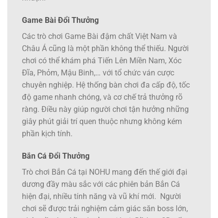
Game Bài Đổi Thưởng
Các trò chơi Game Bài đậm chất Việt Nam và
Châu Á cũng là một phần không thể thiếu. Người
chơi có thể khám phá Tiến Lên Miền Nam, Xóc
Đĩa, Phỏm, Mậu Binh,… với tổ chức ván cược
chuyên nghiệp. Hệ thống bàn chơi đa cấp độ, tốc
độ game nhanh chóng, và cơ chế trả thưởng rõ
ràng. Điều này giúp người chơi tận hưởng những
giây phút giải trí quen thuộc nhưng không kém
phần kịch tính.
Bắn Cá Đổi Thưởng
Trò chơi Bắn Cá tại NOHU mang đến thế giới đại
dương đầy màu sắc với các phiên bản Bắn Cá
hiện đại, nhiều tính năng và vũ khí mới. Người
chơi sẽ được trải nghiệm cảm giác săn boss lớn,