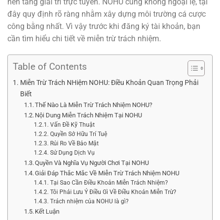
nền tảng giải trí trực tuyến. NOHU cũng không ngoại lệ, tại
đây quy định rõ ràng nhằm xây dựng môi trường cá cược
công bằng nhất. Vì vậy trước khi đăng ký tài khoản, bạn
cần tìm hiểu chi tiết về miễn trừ trách nhiệm.
Table of Contents
Miễn Trừ Trách NHiệm NOHU: Điều Khoản Quan Trọng Phải
Biết
Thế Nào Là Miễn Trừ Trách Nhiệm NOHU?
Nội Dung Miễn Trách Nhiệm Tại NOHU
Vấn Đề Kỹ Thuật
Quyền Sở Hữu Trí Tuệ
Rủi Ro Về Bảo Mật
Sử Dụng Dịch Vụ
Quyền Và Nghĩa Vụ Người Chơi Tại NOHU
Giải Đáp Thắc Mắc Về Miễn Trừ Trách Nhiệm NOHU
Tại Sao Cần Điều Khoản Miễn Trách Nhiệm?
Tôi Phải Lưu Ý Điều Gì Về Điều Khoản Miễn Trừ?
Trách nhiệm của NOHU là gì?
Kết Luận