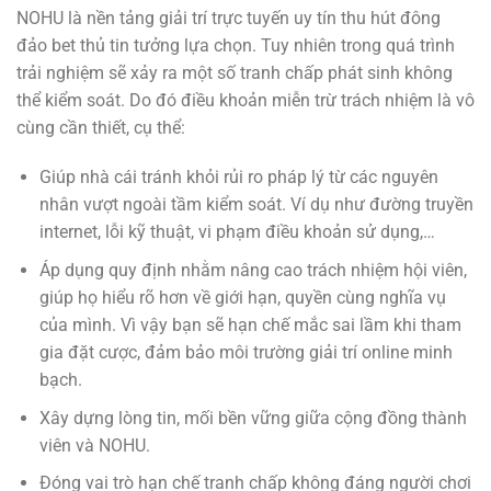
NOHU là nền tảng giải trí trực tuyến uy tín thu hút đông
đảo bet thủ tin tưởng lựa chọn. Tuy nhiên trong quá trình
trải nghiệm sẽ xảy ra một số tranh chấp phát sinh không
thể kiểm soát. Do đó điều khoản miễn trừ trách nhiệm là vô
cùng cần thiết, cụ thể:
Giúp nhà cái tránh khỏi rủi ro pháp lý từ các nguyên
nhân vượt ngoài tầm kiểm soát. Ví dụ như đường truyền
internet, lỗi kỹ thuật, vi phạm điều khoản sử dụng,…
Áp dụng quy định nhằm nâng cao trách nhiệm hội viên,
giúp họ hiểu rõ hơn về giới hạn, quyền cùng nghĩa vụ
của mình. Vì vậy bạn sẽ hạn chế mắc sai lầm khi tham
gia đặt cược, đảm bảo môi trường giải trí online minh
bạch.
Xây dựng lòng tin, mối bền vững giữa cộng đồng thành
viên và NOHU.
Đóng vai trò hạn chế tranh chấp không đáng người chơi