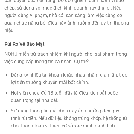
bản quyền của nền tảng. Do đó nghiêm cấm hành vi sao
chép, sử dụng với mục đích kinh doanh hay thu lợi. Nếu
người dùng vi phạm, nhà cái sẵn sàng làm việc cùng cơ
quan chức năng bởi điều này ảnh hưởng đến uy tín thương
hiệu.
Rủi Ro Về Bảo Mật
NOHU miễn trừ trách nhiệm khi người chơi sai phạm trong
việc cung cấp thông tin cá nhân. Cụ thể:
Đăng ký nhiều tài khoản khác nhau nhằm gian lận, trục
lợi tiền thưởng khuyến mãi bất chính.
Hội viên chưa đủ 18 tuổi, đây là điều kiện bắt buộc
quan trọng tại nhà cái.
Sử dụng thông tin giả, điều này ảnh hưởng đến quy
trình rút tiền. Nếu dữ liệu không trùng khớp, hệ thống từ
chối thanh toán vì thiếu cơ sở xác minh danh tính.