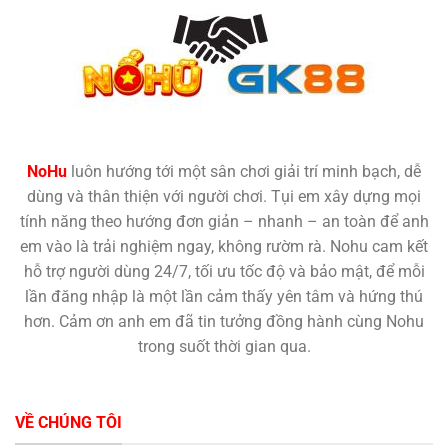
NoHu
luôn hướng tới một sân chơi giải trí minh bạch, dễ
dùng và thân thiện với người chơi. Tụi em xây dựng mọi
tính năng theo hướng đơn giản – nhanh – an toàn để anh
em vào là trải nghiệm ngay, không rườm rà. Nohu cam kết
hỗ trợ người dùng 24/7, tối ưu tốc độ và bảo mật, để mỗi
lần đăng nhập là một lần cảm thấy yên tâm và hứng thú
hơn. Cảm ơn anh em đã tin tưởng đồng hành cùng Nohu
trong suốt thời gian qua.
VỀ CHÚNG TÔI