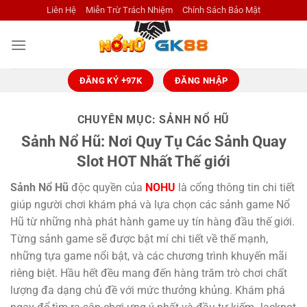
Skip
Liên Hệ
Miễn Trừ Trách Nhiệm
Chính Sách Bảo Mật
to
content
ĐĂNG KÝ +97K
ĐĂNG NHẬP
CHUYÊN MỤC:
SẢNH NỔ HŨ
Sảnh Nổ Hũ: Nơi Quy Tụ Các Sảnh Quay
Slot HOT Nhất Thế giới
Sảnh Nổ Hũ
độc quyền của
NOHU
là cổng thông tin chi tiết
giúp người chơi khám phá và lựa chọn các sảnh game Nổ
Hũ từ những nhà phát hành game uy tín hàng đầu thế giới.
Từng sảnh game sẽ được bật mí chi tiết về thế mạnh,
những tựa game nổi bật, và các chương trình khuyến mãi
riêng biệt. Hầu hết đều mang đến hàng trăm trò chơi chất
lượng đa dạng chủ đề với mức thưởng khủng. Khám phá