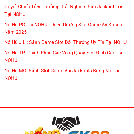
Quyết Chiến Tiền Thưởng: Trải Nghiệm Săn Jackpot Lớn
Tại NOHU
Nổ Hũ PG Tại NOHU: Thiên Đường Slot Game Ăn Khách
Năm 2025
Nổ Hũ JILI: Sảnh Game Slot Đổi Thưởng Uy Tín Tại NOHU
Nổ Hũ TP: Chinh Phục Các Vòng Quay Slot Đỉnh Cao Tại
NOHU
Nổ Hũ MG: Sảnh Slot Game Với Jackpots Bùng Nổ Tại
NOHU