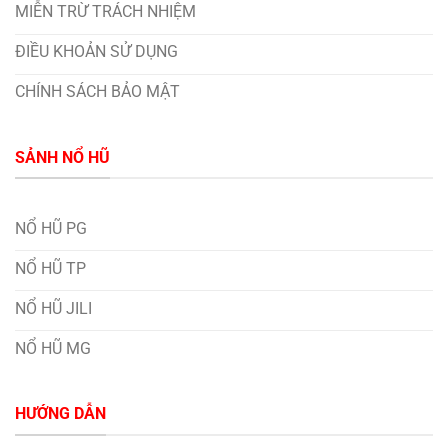
MIỄN TRỪ TRÁCH NHIỆM
ĐIỀU KHOẢN SỬ DỤNG
CHÍNH SÁCH BẢO MẬT
SẢNH NỔ HŨ
NỔ HŨ PG
NỔ HŨ TP
NỔ HŨ JILI
NỔ HŨ MG
HƯỚNG DẪN